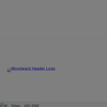
Skip to content
Home
Apprenticeships and Studies in Aken
Ausbildung und Dua
Nutze die Chance, in einer der zukunftsorientiertesten Bra
Ausbildung
Duales Studium