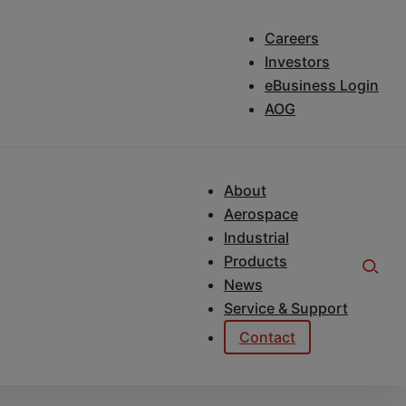
Careers
Investors
eBusiness Login
AOG
About
Aerospace
dward
in Aken
Industrial
Products
News
ten – direkt in Aken.
Service & Support
Contact